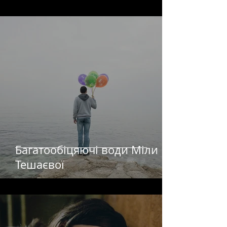
Багатообіцяючі води Міли
Тешаєвої