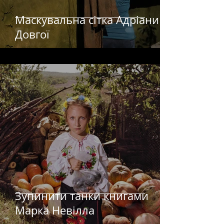
Маскувальна сітка Адріани
Довгої
Зупинити танки книгами
Марка Невілла