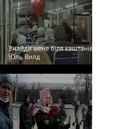
Знайди мене біля каштанів
Юль Вилд