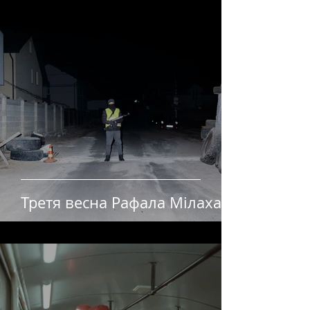
Третя весна Рафала Мілаха