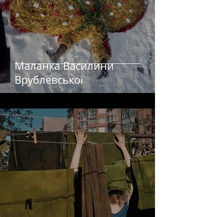
Маланка Василини
Врублевської