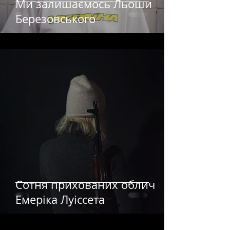
Ми залишаємось Льоши
Березовського
Сотня прихованих облич
Емеріка Луіссета