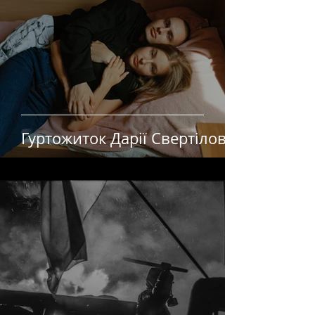
Гуртожиток Дарії Свертілової