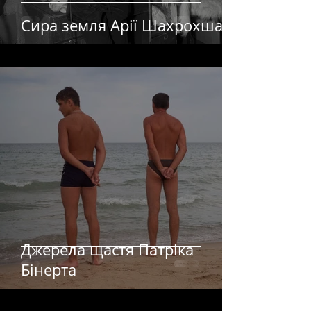
Сира земля Арії Шахрохшахі
Джерела щастя Патріка
Бінерта