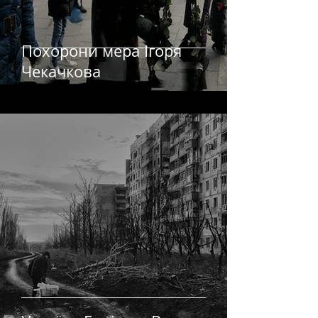
Похорони мера Ігоря
Чекачкова