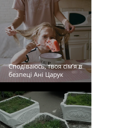
Сподіваюсь, твоя сімʼя в
безпеці Ані Царук