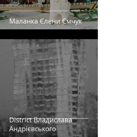
Маланка Єлени Ємчук
District Владислава
Андрієвського