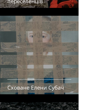
переселенців
Сховане Елени Субач