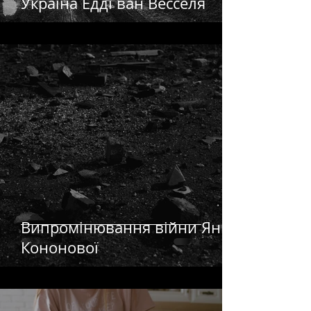
Україна Едді ван Весселя
Випромінювання війни Яни
Кононової