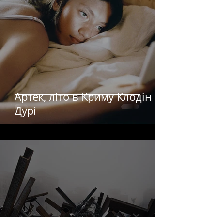
Артек, літо в Криму Клодін
Дурі