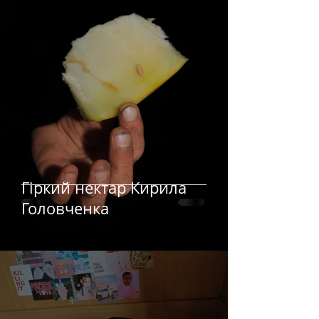
Гіркий нектар Кирила
Головченка