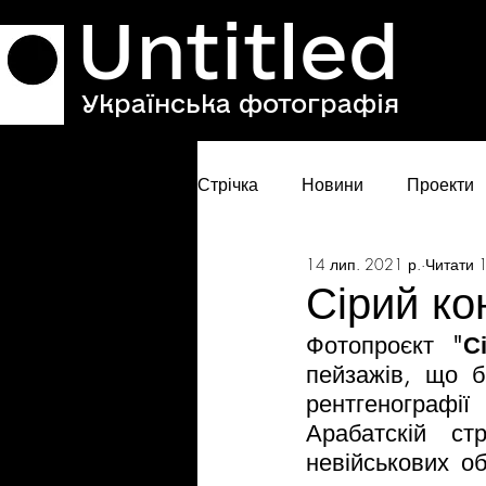
Untitled
Українська фотографія
Стрічка
Новини
Проекти
14 лип. 2021 р.
Читати 1
Сірий ко
Фотопроєкт "
С
пейзажів, що б
рентгенографі
Арабатскій ст
невійськових об