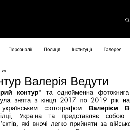
Персоналії
Полиця
Інституції
Галерея
 хв
нтур Валерія Ведути
ірий контур
" та однойменна фотокнига 
ула знята з кінця 2017 по 2019 рік на 
ї українським фотографом 
Валерієм В
рілці, Україна та представляє собою 
’єктів, які вночі легко прийняти за військо