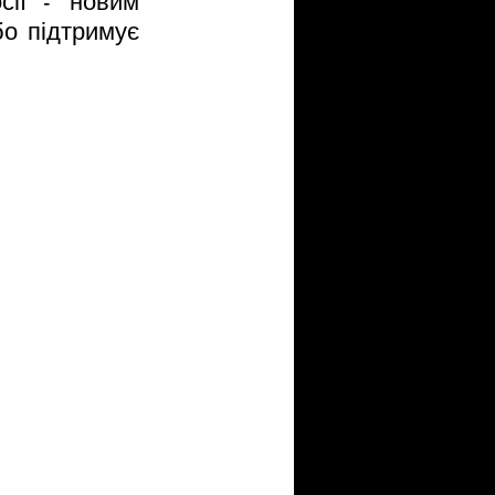
ії - новим 
о підтримує 