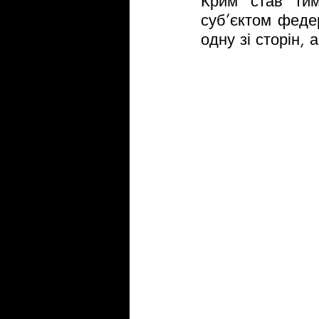
Крим став тим
суб’єктом федер
одну зі сторін, 