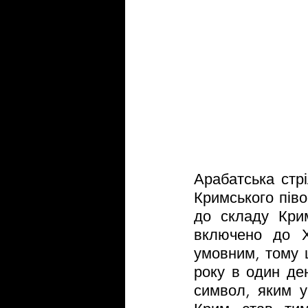
Арабатська стрі
Кримського піво
до складу Крим
включено до Х
умовним, тому щ
року в один ден
символ, яким у 