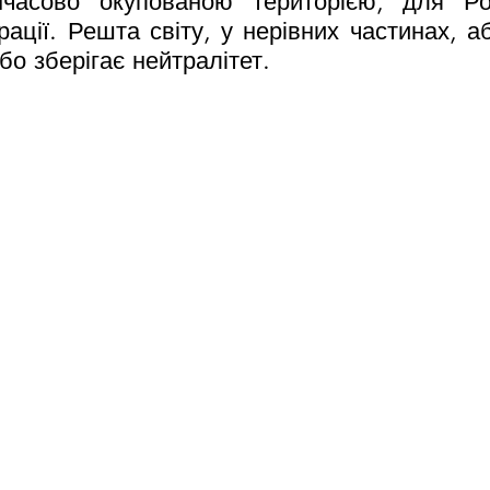
часово окупованою територією, для Рос
ації. Решта світу, у нерівних частинах, аб
або зберігає нейтралітет.