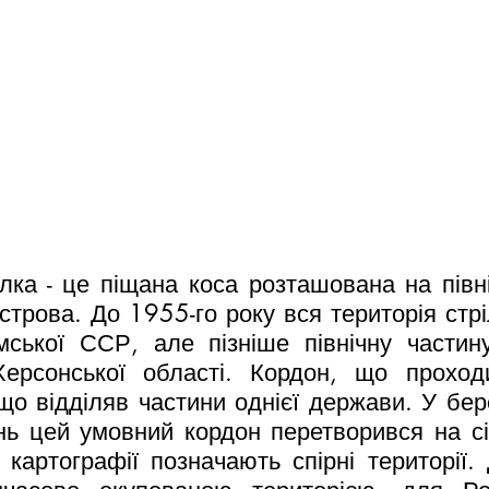
лка - це піщана коса розташована на півні
строва. До 1955-го року вся територія стрі
ської ССР, але пізніше північну частину
ерсонської області. Кордон, що проходи
о відділяв частини однієї держави. У бере
ь цей умовний кордон перетворився на сір
картографії позначають спірні території. 