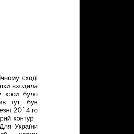
чному сході 
лки входила 
 коси було 
в тут, був 
зні 2014-го 
ий контур - 
Для України 