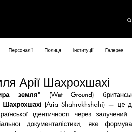
Персоналії
Полиця
Інституції
Галерея
ля Арії Шахрохшахі
ира земля
" (Wet Ground) британсько-
ї Шахрохшахі
 (Aria Shahrokhshahi) — це д
країнської ідентичності через залучений 
альної документалістики,
 яке формувал