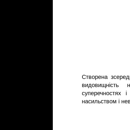
Створена зсереди
видовищність 
суперечностях і
насильством і не