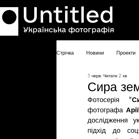
Untitled
Українська фотографія
Стрічка
Новини
Проекти
5 черв.
Читати 2 хв
Сира зем
Фотосерія "
С
фотографа 
Арі
дослідження 
у
підхід до соці