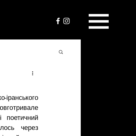
іранського 
овготривале 
і поетичний 
ось через 