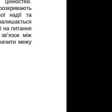
цінностей. 
озкривають 
ї надії та 
лишається 
 на питання 
зв'язок між 
начити межу 