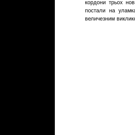
кордони трьох нов
постали на уламк
величезним виклик