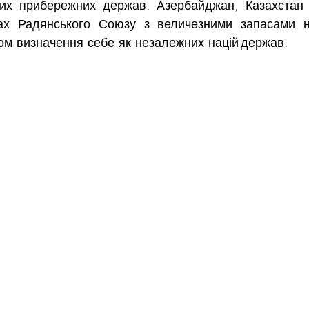
их прибережних держав. Азербайджан, Казахстан і
ах Радянського Союзу з величезними запасами на
ом визначення себе як незалежних націй-держав.