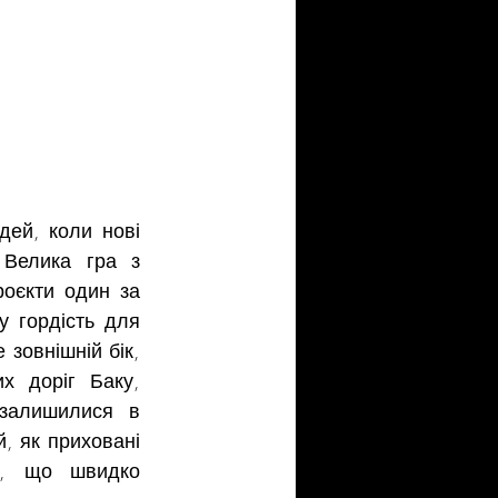
ей, коли нові 
 Велика гра з 
оєкти один за 
 гордість для 
зовнішній бік, 
 доріг Баку, 
залишилися в 
 як приховані 
і, що швидко 