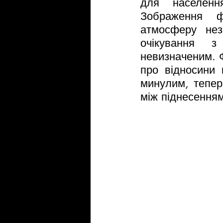
для населення
Зображення ф
атмосферу нез
очікування з
невизначеним. Ф
про відносини 
минулим, тепері
між піднесенням