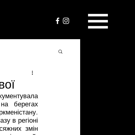
вої
кументувала 
на берегах 
меністану. 
у в регіоні 
сяжних змін 