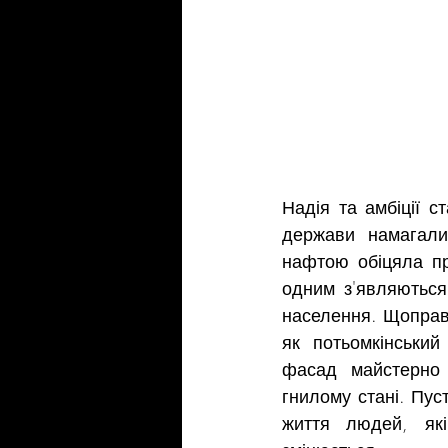
Надія та амбіції 
держави намагалис
нафтою обіцяла пр
одним з'являються
населення. Щоправд
як потьомкінський
фасад майстерно 
гнилому стані. Пус
життя людей, які