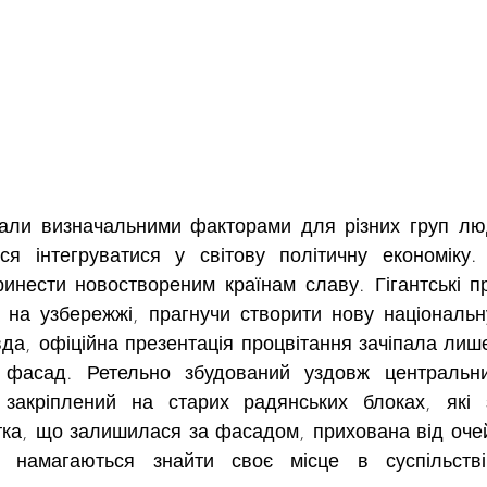
стали визначальними факторами для різних груп люд
я інтегруватися у світову політичну економіку.
инести новоствореним країнам славу. Гігантські пр
 на узбережжі, прагнучи створити нову національну
а, офіційна презентація процвітання зачіпала лише 
 фасад. Ретельно збудований уздовж центральних
закріплений на старих радянських блоках, які 
тка, що залишилася за фасадом, прихована від очей,
 намагаються знайти своє місце в суспільств