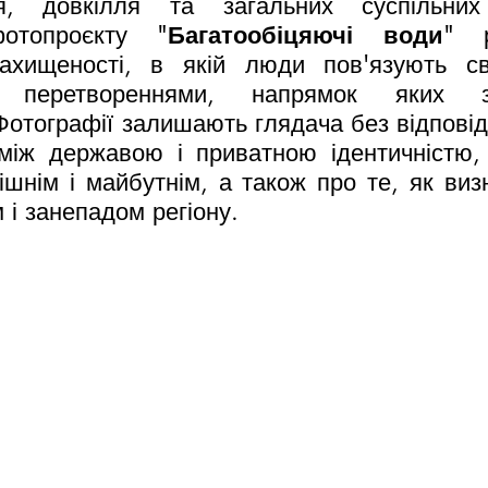
, довкілля та загальних суспільних 
отопроєкту "
Багатообіцяючі води
" р
ахищеності, в якій люди пов'язують сво
 перетвореннями, напрямок яких за
отографії залишають глядача без відповіді
між державою і приватною ідентичністю, 
шнім і майбутнім, а також про те, як виз
 і занепадом регіону.