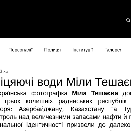
Персоналії
Полиця
Інституції
Галерея
3 хв
іцяючі води Міли Тешає
країнська фотографка 
Міла Тешаєва
 до
 трьох колишніх радянських республік 
моря: Азербайджану, Казахстану та Турк
троль над величезними запасами нафти й газ
нальної ідентичності призвели до далеко