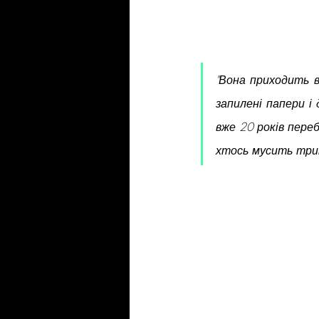
"Вона приходить вч
запилені папери і
вже 20 років перебу
хтось мусить трим