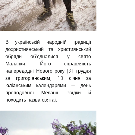
В українській народній традиції 
дохристиянський та християнський 
обряди об'єдналися у свято 
Маланки. Його справляють 
напередодні Нового року (
31 грудня
за 
григоріанським
, 
13 січня
 за 
юліанським
 календарями — день 
преподобної Меланії
, звідки й 
походить назва свята).