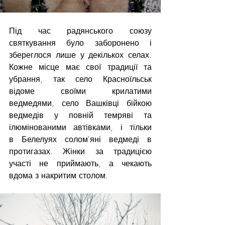
Під час радянського союзу 
святкування було заборонено і 
збереглося лише у декількох селах. 
Кожне місце має свої традиції та 
убрання, так село Красноїльськ 
відоме своїми крилатими 
ведмедями, село Вашківці бійкою 
ведмедів у повній темряві та 
ілюмінованими автівками, і тільки 
в Белелуях солом'яні ведмеді в 
протигазах. Жінки за традицією 
участі не приймають, а чекають 
вдома з накритим столом.