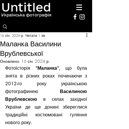
Untitled
Українська фотографія
16 січ. 2024 р.
Читати 1 хв
Маланка Василини
Врублевської
Оновлено:
16 січ. 2024 р.
Фотоісторія "
Маланка
", що була 
знята в різних роках починаючи з 
2012-го року українською 
фотографинею 
Василиною 
Врублевскою
 в селах західної 
України де ще донині збереглися 
традиційні костюмовані гуляння 
нового року.