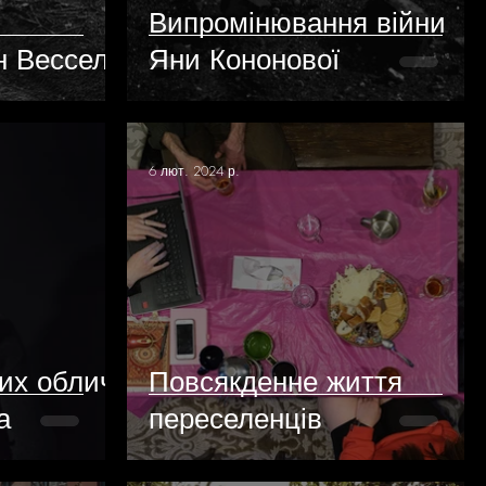
Випромінювання війни
н Весселя
Яни Кононової
6 лют. 2024 р.
их облич
Повсякденне життя
а
переселенців