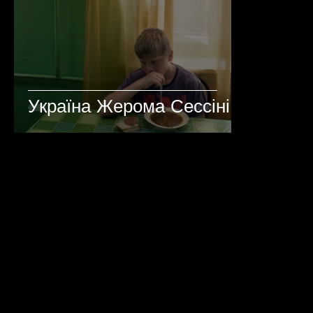
Україна Жерома Сессіні