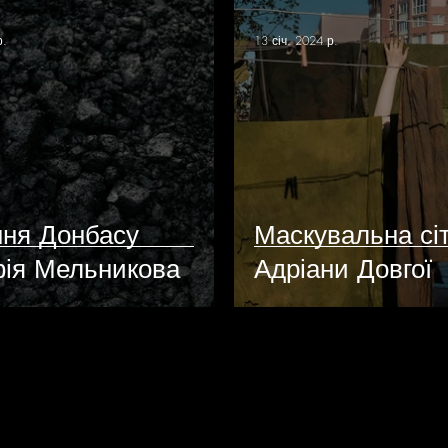
р.
13 січ. 2024 р.
ння Донбасу
Маскувальна сі
ія Мельникова
Адріани Довгої