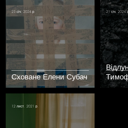
23 січ. 2024 р.
21 січ. 2024 
Відлу
Сховане Елени Субач
Тимоф
12 лист. 2021 р.