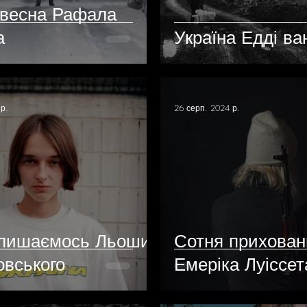
 весна Рафала
а
Україна Едді ва
 р.
26 серп. 2024 р.
лишаємось Льоши
Сотня прихован
овського
Емеріка Луіссет