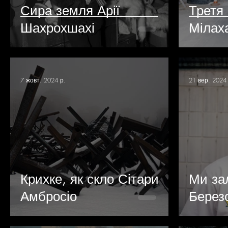
Сира земля Арії
Третя
Шахрохшахі
Мілах
7 жовт. 2024 р.
21 вер. 2024
Крихке, як скло Сітари
Ми за
Амбросіо
Берез