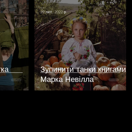
22 лют. 2022 р.
тка
Зупинити танки книгами
Марка Невілла