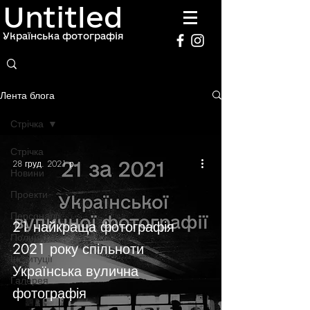
Untitled
Українська фотографія
Лента блога
Стрічка
Стрічка
28 груд. 2021 р.
Новини
Проекти
Персоналії
21 найкраща фотографія
Полиця
2021 року спільноти
Інституції
Українська вулична
Галерея
фотографія