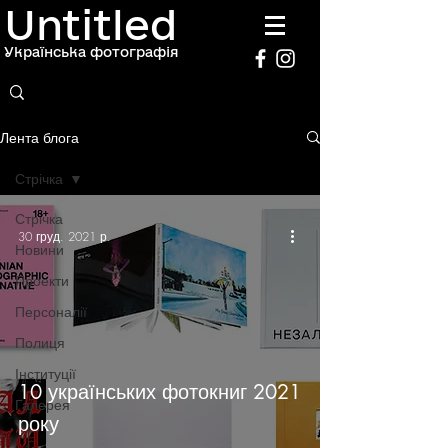
Untitled
Українська фотографія
Лента блога
Стрічка
Стрічка
30 груд. 2021 р.
Новини
Проекти
Персоналії
Полиця
Інституції
10 українських фотокниг 2021
Галерея
року