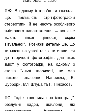
Львів, Україна, 2020
ЯЖ: В одному інтерв'ю ти сказала, 
що: "Більшість стріт-фотографій 
стереотипні й не несуть особливого 
змістового навантаження — вони не 
мають ніякої цінності, окрім 
візуальної".  Розкажи детальніше, що 
ти маєш на увазі та як ти ставишся 
до творчості фотографів, для яких 
зміст у фотографії, на одному з 
етапів їхньої творчості, не мав 
ніякого  значення. Наприклад, В. 
Цурборн, Іллі Штуца та Г. Пінхасов?
ЯС: Тоді я говорила про ілюстрації, 
бездумні кадри, шаблони, які 