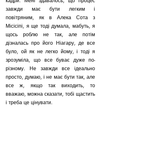
кадри. Мені здавалось, що процес 
завжди має бути легким і 
повітряним, як в Алека Сота з 
Місісіпі, я ще тоді думала, мабуть, я 
щось роблю не так, але потім 
дізналась про його Ніагару, де все 
було, ой як не легко йому, і тоді я 
зрозуміла, що все буває дуже по-
різному. Не завжди все ідеально 
просто, думаю, і не має бути так, але 
все ж, якщо так виходить, то 
вважаю, можна сказати, тобі щастить 
і треба це цінувати.