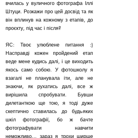
вчилась у вуличного фотографа Іллі 
Штуци. Розкажи про цей досвід та як 
він вплинув на кожному з етапів, до 
проєкту, під час і після?
ЯС: Твоє улюблене питання :) 
Насправді кожен пройдений етап 
веде мене кудись далі, і це виходить 
якось само собою. У фотошколу я 
взагалі не планувала іти, але не 
знаючи, як рухатись далі, все ж 
вирішила спробувати. Бувши 
дилетанткою ще тою, я тоді дуже 
скептично ставилась до будь-яких 
шкіл фотографії, бо ж бачте 
фотографувати навчити 
неможливо… зараз я трохи ширше 