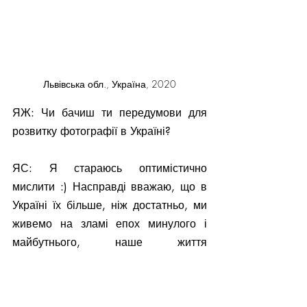
Львівська обл., Україна, 2020
ЯЖ: Чи бачиш ти передумови для 
розвитку фотографії в Україні?
ЯС: Я стараюсь оптимістично 
мислити :) Насправді вважаю, що в 
Україні їх більше, ніж достатньо, ми 
живемо на зламі епох минулого і 
майбутнього, наше життя 
трансформується, ми самі 
змінюємось, тому для нас є що і як 
знімати це точно.