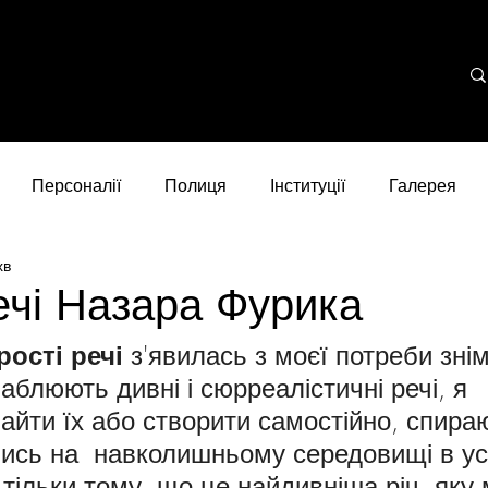
Персоналії
Полиця
Інституції
Галерея
хв
ечі Назара Фурика
рості речі
 з'явилась з моєї потреби знім
аблюють дивні і сюрреалістичні речі, я 
айти їх або створити самостійно, спира
сь на  навколишньому середовищі в усі
 тільки тому, що це найдивніша річ, яку 