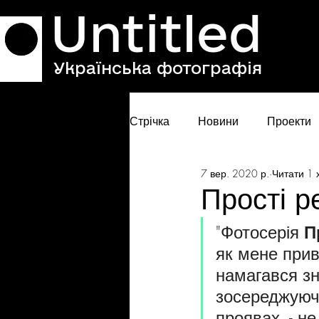
Untitled
Українська фотографія
Стрічка
Новини
Проекти
7 вер. 2020 р.
Читати 1 
Прості р
"Фотосерія 
П
як мене прив
намагався зн
зосереджуючи
проявах  - не