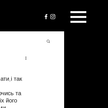
ати,і так 
ючись та 
х його 
ми 