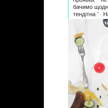
бачимо щодня
тендітна." - 