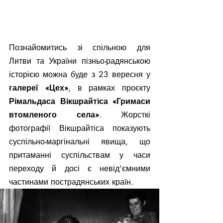
Познайомитись зі спільною для 
Литви та України пізньо-радянською 
історією можна буде з 23 вересня у 
галереї «Цех»
, в рамках проєкту 
Рімальдаса Вікшрайтіса «Гримаси 
втомленого села»
. Жорсткі 
фотографії Вікшрайтіса показують 
суспільно-маргінальні явища, що 
притаманні суспільствам у часи 
переходу й досі є невід’ємними 
частинами пострадянських країн.