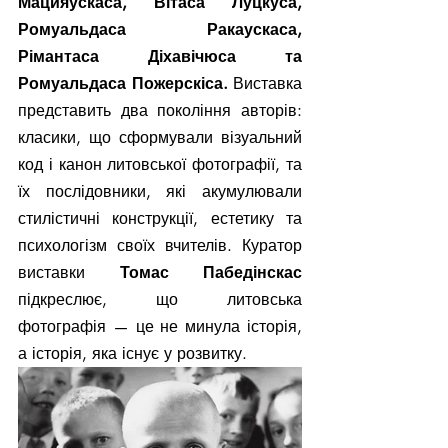
Мацияускаса, Вітаса Луцкуса, 
Ромуальдаса Ракаускаса, 
Рімантаса Діхавічюса та 
Ромуальдаса Пожерскіса. 
Виставка 
представить два покоління авторів: 
класики, що сформували візуальний 
код і канон литовської фотографії, та 
їх послідовники, які акумулювали 
стилістичні конструкції, естетику та 
психологізм своїх вчителів. Куратор 
виставки 
Томас Пабедінскас 
підкреслює, що литовська 
фотографія — це не минула історія, 
а історія, яка існує у розвитку.