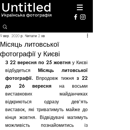
Untitled
Українська фотографія
9 вер. 2020 р.
Читати 2 хв
Місяць литовської
фотографії у Києві
З 22 вересня по 25 жовтня 
у Києві 
відбудеться 
Місяць литовської 
фотографії.
 Впродовж тижня 
з 22 
до 26 вересня
 на восьми 
виставкових майданчиках 
відкриються одразу дев'ять 
виставок, які триватимуть майже до 
кінця жовтня. Відвідувачі матимуть 
можливість познайомитись із 