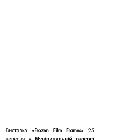
Виставка 
«Frozen Film Frames» 
25 
вересня у 
Муніципальній галереї 