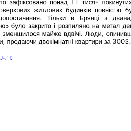
ло зафіксовано понад 11 тисяч покинутих
поверхових житлових будинків повністю бу
допостачання. Тільки в Брянці з двана
ю» було закрито і розпиляно на метал дев
я зменшилося майже вдвічі. Люди, опинивш
и, продаючи двокімнатні квартири за 300$.
FUw1IE