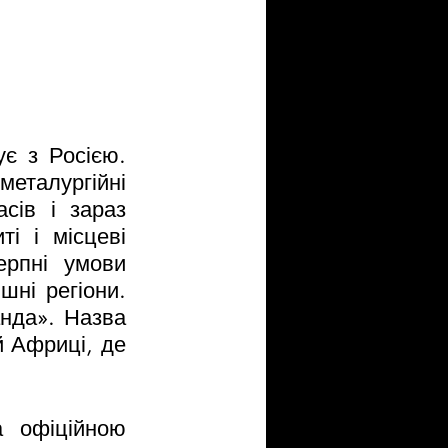
є з Росією. 
еталургійні 
сів і зараз 
і і місцеві 
рпні умови 
ні регіони. 
нда». Назва 
 Африці, де 
 офіційною 