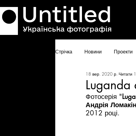
Untitled
Українська фотографія
Стрічка
Новини
Проекти
18 вер. 2020 р.
Читати 1
Luganda 
Фотосерія "
Luga
Андрія Ломакі
2012 році.