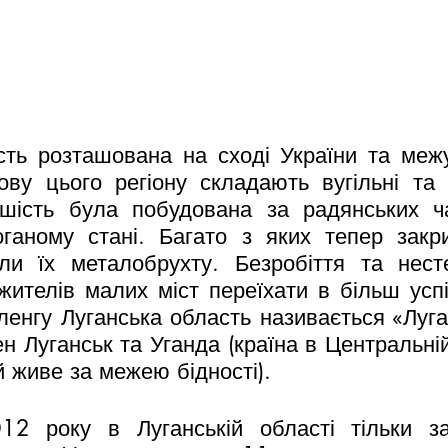
сть розташована на сході України та межу
ву цього регіону складають вугільні та м
ьшість була побудована за радянських ча
ганому стані. Багато з яких тепер закрит
ли їх металобрухту. Безробіття та несте
ителів малих міст переїхати в більш успіш
енгу Луганська область називається «Луга
ен Луганськ та Уганда (країна в Центральній
 живе за межею бідності).
12 року в Луганській області тільки за