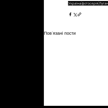
Україна
фотосерія
Луга
Пов'язані пости