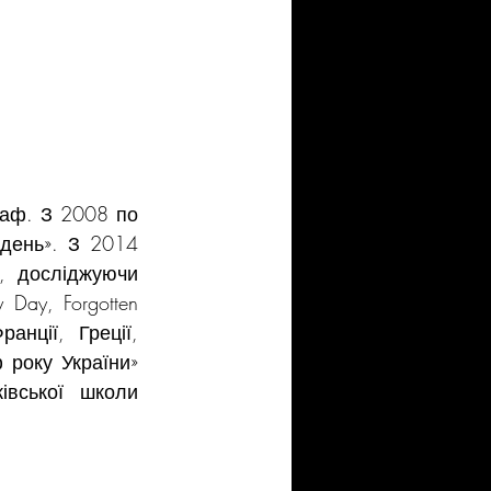
раф. З 2008 по 
день». З 2014 
 досліджуючи 
ay, Forgotten 
нції, Греції, 
 року України» 
вської школи 