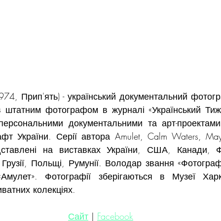
1974, Прип'ять) - український документальний фотог
 штатним фотографом в журналі «Український Тиж
ерсональними документальними та арт-проектами,
т України. Серії автора Amulet, Calm Waters, May D
едставлені на виставках України, США, Канади, Фра
 Грузії, Польщі, Румунії. Володар звання «Фотограф
Амулет». Фотографії зберігаються в Музеї Харкі
иватних колекціях.
Сайт
 | 
Facebook