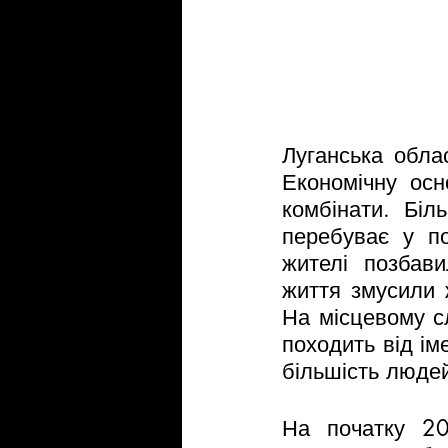
Луганська обла
Економічну осно
комбінати. Біл
перебуває у по
жителі позбави
життя змусили ж
На місцевому сл
походить від ім
більшість людей
На початку 20