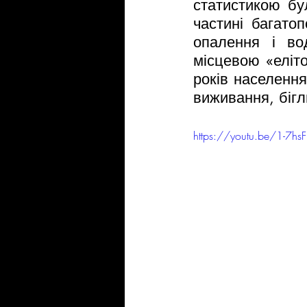
статистикою бу
частині багато
опалення і во
місцевою «еліто
років населенн
виживання, бігл
https://youtu.be/1-7hs