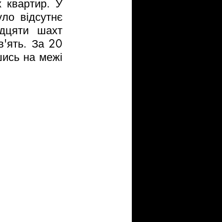
 квартир. У 
ло відсутнє 
дцяти шахт 
'ять. За 20 
ись на межі 