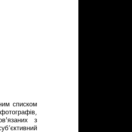
ним списком 
фотографів, 
в'язаних з 
б’єктивний 