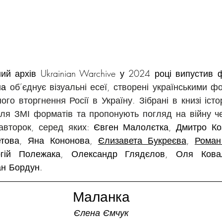
й архів Ukrainian Warchive у 2024 році випустив 
на 
об’єднує візуальні есеї, створені українськими ф
о вторгнення Росії в Україну. Зібрані в книзі істор
для ЗМІ форматів та пропонують погляд на війну че
авторок, серед яких:
 Євген Малолєтка, Дмитро Ко
етова, Яна Кононова, 
Єлизавета Букреєва
, 
Роман
гій Полежака, Олександр Глядєлов, Оля Ковал
н Бордун. 
Маланка
Єлена Ємчук