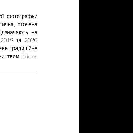
" стала шостою фотокнигою україно-американської фотографки 
тична, оточена 
дзначають на 
 2019 та 2020 
ве традиційне 
ництвом 
Edition 