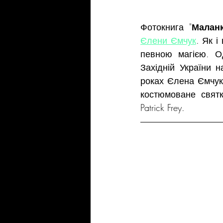
Фотокнига "
Малан
Єлени Ємчук
. Як і
певною магією. О
Західній України 
роках Єлена Ємчук
костюмоване свят
Patrick Frey.