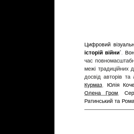
Цифровий візуальни
історій війни
". 
Во
час повномасштабног
межі традиційних 
досвід авторів та 
Курмаз
, Юлія Коч
Олена Гром
, Сер
Ратинський та Рома