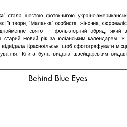
ка
 всі її твори, "Маланка" особиста, жіночна, сюрреаліс
днойменне свято — фольклорний обряд, який ві
на старий Новий рік за юліанським календарем. У
 відвідала Красноїльськ, щоб сфотографувати місце
кування. Книга була видана швейцарським видав
Behind Blue Eyes