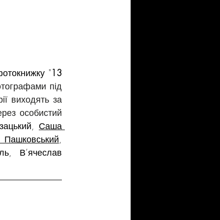
фотокнижку "
13 
отографами під 
ії виходять за 
рез особистий 
зацький, 
Саша 
 Пашковський
, 
ь, В’ячеслав 