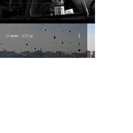
29 жовт. 2020 р.
Місто сміття Анни Войтенко
Untitled / Українська фотографія ©
2020 - 2025