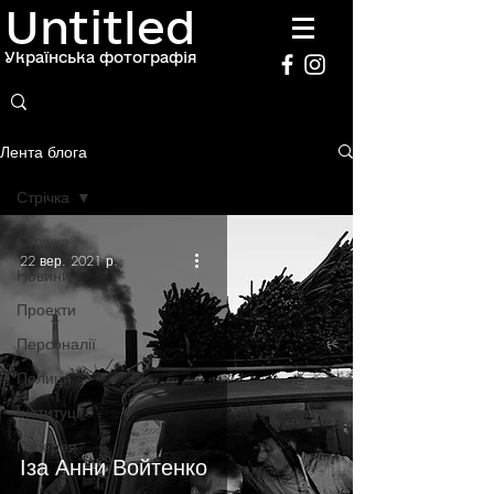
Untitled
Українська фотографія
Лента блога
Стрічка
Стрічка
22 вер. 2021 р.
Новини
Проекти
Персоналії
Полиця
Інституції
Галерея
Іза Анни Войтенко