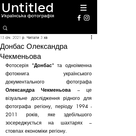
Untitled
Українська фотографія
15 січ. 2021 р.
Читати 3 хв
Донбас Олександра
Чекменьова
Фотосерія "
Донбас
" та одноіменна 
фотокнига українського 
документального фотографа 
Олександра Чекменьова 
– це 
візуальне дослідження рідного для 
фотографа регіону, періоду 1994 - 
2011 років, яке здебільшого 
зосереджується на шахтарях – 
стовпах економіки регіону.