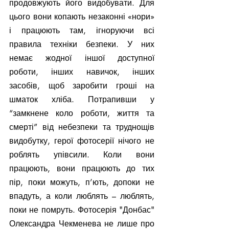
продовжують його видобувати. Для 
цього вони копають незаконні «нори» 
і працюють там, ігноруючи всі 
правила техніки безпеки. У них 
немає жодної іншої доступної 
роботи, інших навичок, інших 
засобів, щоб заробити гроші на 
шматок хліба. Потрапивши у 
“замкнене коло роботи, життя та 
смерті” від небезпеки та труднощів 
видобутку, герої фотосерії нічого не 
роблять упівсили. Коли вони 
працюють, вони працюють до тих 
пір, поки можуть, п’ють, допоки не 
впадуть, а коли люблять – люблять, 
поки не помруть. Фотосерія "Донбас" 
Олександра Чекменева не лише про 