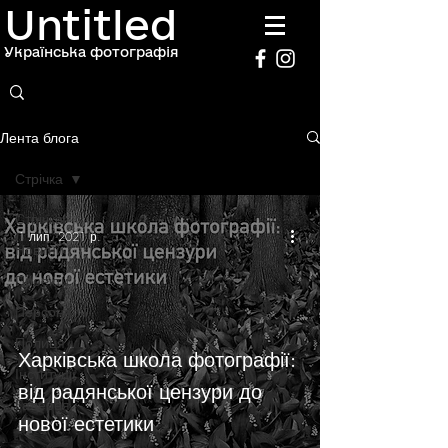
Untitled
Українська фотографія
Лента блога
Стрічка
Стрічка
1 лип. 2021 р.
Новини
Проекти
Персоналії
Полиця
Харківська школа фотографії:
Інституції
від радянської цензури до
Галерея
нової естетики