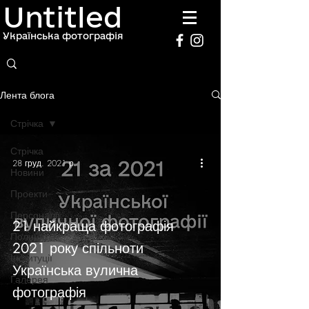
Untitled
Українська фотографія
Лента блога
Стрічка
Стрічка
28 груд. 2021 р.
Новини
Проекти
Персоналії
21 найкраща фотографія
Полиця
2021 року спільноти
Інституції
Українська вулична
Галерея
фотографія