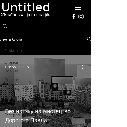
Untitled
Українська фотографія
Лента блога
Стрічка
Стрічка
8 черв. 2021 р.
Новини
Проекти
Персоналії
Полиця
Інституції
Без натяку на мистецтво
Галерея
Дорогого Павла