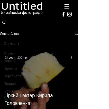
Untitled
Українська фотографія
Лента блога
Стрічка
Стрічка
23 серп. 2024 р.
Новини
Проекти
Персоналії
Полиця
Інституції
Гіркий нектар Кирила
Галерея
Головченка