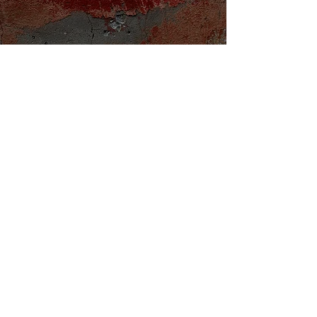
Абстрактна боротьба
В'ячеслава Онищенка
16 лист. 2020 р.