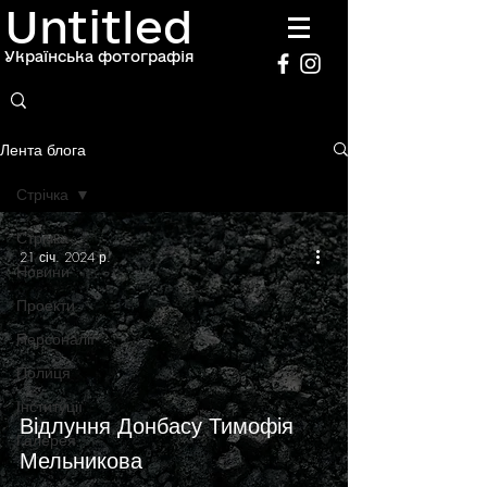
Untitled
Українська фотографія
Лента блога
Стрічка
Стрічка
21 січ. 2024 р.
Новини
Проекти
Персоналії
Полиця
Інституції
Відлуння Донбасу Тимофія
Галерея
Мельникова