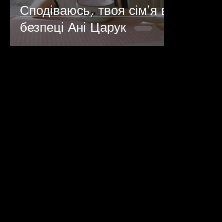
Сподіваюсь, твоя сімʼя в
безпеці Ані Царук